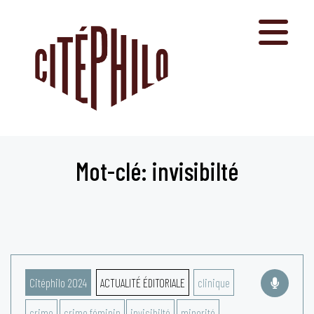
Aller
au
contenu
Mot-clé: invisibilté
Citéphilo 2024
ACTUALITÉ ÉDITORIALE
clinique
crime
crime féminin
invisibilté
minorité