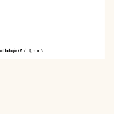
8
anthologie
(Bréal), 2006