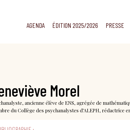
AGENDA
ÉDITION 2025/2026
PRESSE
eneviève Morel
hanalyste, ancienne élève de ENS, agrégée de mathémati
re du Collège des psychanalystes d’ALEPH, rédactrice en ch
IBLIOGRAPHIE :