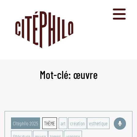
Aller
au
contenu
Mot-clé: œuvre
Citéphilo 2025
THÈME
art
création
esthétique
littérature
œuvre
temps
urgence