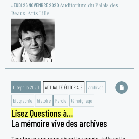
Auditorium du Palais des
JEUDI 26 NOVEMBRE 2020
Beaux-Arts
Lille
Citéphilo 2020
ACTUALITÉ ÉDITORIALE
archives
biographie
histoire
Parole
témoignage
Lisez Questions à…
La mémoire vive des archives
Ecouter ce que nous disent les morts, telle est la