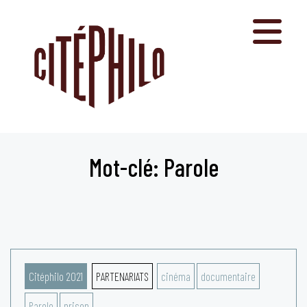
Aller
au
contenu
Mot-clé: Parole
Citéphilo 2021
PARTENARIATS
cinéma
documentaire
Parole
prison