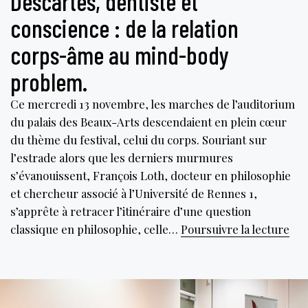
Descartes, dentiste et
conscience : de la relation
corps-âme au mind-body
problem.
Ce mercredi 13 novembre, les marches de l’auditorium
du palais des Beaux-Arts descendaient en plein cœur
du thème du festival, celui du corps. Souriant sur
l’estrade alors que les derniers murmures
s’évanouissent, François Loth, docteur en philosophie
et chercheur associé à l’Université de Rennes 1,
s’apprête à retracer l’itinéraire d’une question
Des
classique en philosophie, celle…
Poursuivre la lecture
den
et
con
de