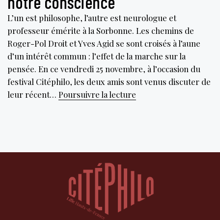
notre conscience
L’un est philosophe, l’autre est neurologue et
professeur émérite à la Sorbonne. Les chemins de
Roger-Pol Droit et Yves Agid se sont croisés à l’aune
d’un intérêt commun : l’effet de la marche sur la
pensée. En ce vendredi 25 novembre, à l’occasion du
festival Citéphilo, les deux amis sont venus discuter de
La
leur récent…
Poursuivre la lecture
marche
comme
libératrice
de
notre
conscience