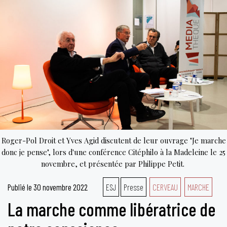
la
rel
cor
âm
au
mi
bod
pro
Roger-Pol Droit et Yves Agid discutent de leur ouvrage "Je marche
donc je pense", lors d'une conférence Citéphilo à la Madeleine le 25
novembre, et présentée par Philippe Petit.
Publié le
30 novembre 2022
ESJ
Presse
CERVEAU
MARCHE
La marche comme libératrice de