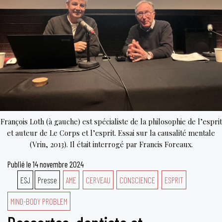
François Loth (à gauche) est spécialiste de la philosophie de l’esprit
et auteur de Le Corps et l’esprit. Essai sur la causalité mentale
(Vrin, 2013). Il était interrogé par Francis Foreaux.
Publié le
14 novembre 2024
ESJ
Presse
AME
CERVEAU
CONSCIENCE
ESPRIT
MIND-BODY PROBLEM