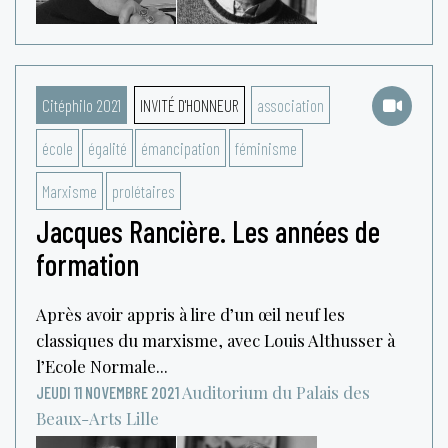
Citéphilo 2021
INVITÉ D'HONNEUR
association
école
égalité
émancipation
féminisme
Marxisme
prolétaires
Jacques Rancière. Les années de
formation
Après avoir appris à lire d’un œil neuf les
classiques du marxisme, avec Louis Althusser à
l’Ecole Normale...
Auditorium du Palais des
JEUDI 11 NOVEMBRE 2021
Beaux-Arts
Lille