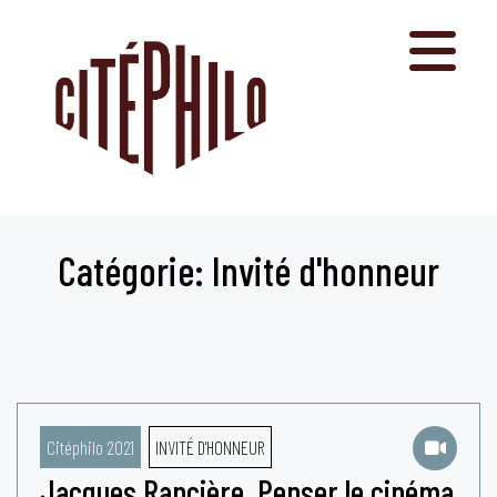
Aller
au
contenu
Catégorie: Invité d'honneur
Citéphilo 2021
INVITÉ D'HONNEUR
Jacques Rancière. Penser le cinéma