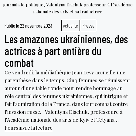
journaliste politique, Valentyna Diachuk professeur à l’Académie
nationale des arts et sa traductrice.
Publié le
22 novembre 2023
Actualité
Presse
Les amazones ukrainiennes, des
actrices à part entière du
combat
Ce vendredi, la médiathèque Jean Lévy accueille une
parenthèse dans le temps. Cinq femmes se réunissent
autour d’une table ronde pour rendre hommage au
rôle central des femmes ukrainiennes, qui intrigue et
fait l’admiration de la France, dans leur combat contre
l’invasion russe. Valentyna Diachuk, professeure à
l’Académie nationale des arts de Kyiv et Tetyana…
Les
Poursuivre la lecture
amazones