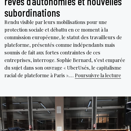
rêves d’autonomies et nouvelles
subordinations
Rendu visible par leurs mobilisations pour une
protection sociale et débattu en ce moment à la
commission européenne, le statut des travailleurs de
plateforme, présentés comme indépendants mais
soumis de fait aux fortes contraintes de ces
entreprises, interroge. Sophie Bernard, s’est emparée
du sujet dans son ouvrage « UberUsés, le capitalisme
Les
racial de plateforme à Paris ».…
Poursuivre la lecture
trav
des
plat
rêve
d’au
et
nouv