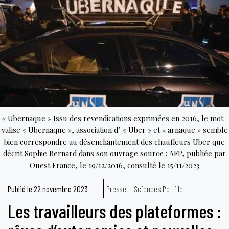
au
travai
en
Franc
des
droits
seule
sur
le
« Ubernaque » Issu des revendications exprimées en 2016, le mot-
papier
valise « Ubernaque », association d’ « Uber » et « arnaque » semble
bien correspondre au désenchantement des chauffeurs Uber que
décrit Sophie Bernard dans son ouvrage source : AFP, publiée par
Ouest France, le 19/12/2016, consulté le 15/11/2023
Publié le
22 novembre 2023
Presse
Sciences Po Lille
Les travailleurs des plateformes :