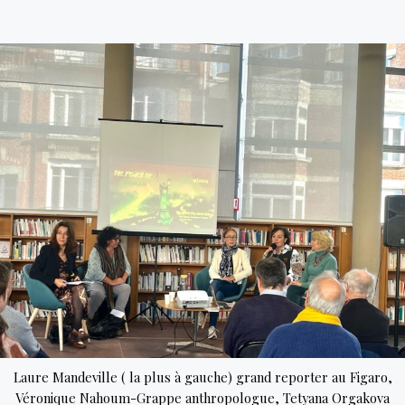
l’effort,
une
investigation
des
ressorts
du
travail
domestique
chez
les
grandes
fortunes
Laure Mandeville ( la plus à gauche) grand reporter au Figaro,
Véronique Nahoum-Grappe anthropologue, Tetyana Orgakova