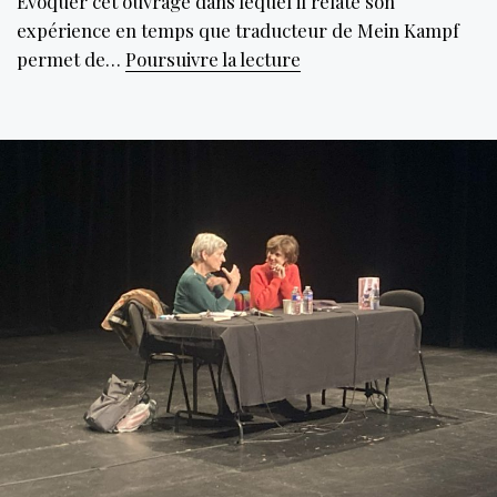
Evoquer cet ouvrage dans lequel il relate son
expérience en temps que traducteur de Mein Kampf
Mein
permet de…
Poursuivre la lecture
Kampf,
« une
zone
dangereuse,
toxique
et
brûlante »
mais
pourtant
essentielle