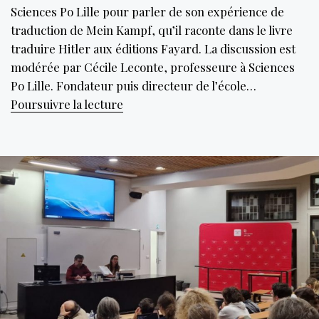
Sciences Po Lille pour parler de son expérience de
traduction de Mein Kampf, qu’il raconte dans le livre
traduire Hitler aux éditions Fayard. La discussion est
modérée par Cécile Leconte, professeure à Sciences
Po Lille. Fondateur puis directeur de l’école…
Le
Poursuivre la lecture
récit
d’une
traduction
nécessaire,
Traduire
Hitler
de
Olivier
Mannoni