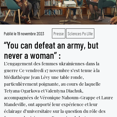
le
pouvoir
d’acheter
du
temps. »
Publié le
19 novembre 2023
Presse
Sciences Po Lille
“You can defeat an army, but
never a woman” :
L’engagement des femmes ukrainiennes dans la
guerre Ce vendredi 17 novembre s’est tenue à la
Médiathèque Jean Lévy une table ronde,
particulièrement poignante, au cours de laquelle
Tetyana Ogarkova et Valentyna Diachuk,
accompagnées de Véronique Nahoum-Grappe et Laure
Mandeville, ont apporté leur expérience et leur
éclairage d’universitaire sur la question du rôle des