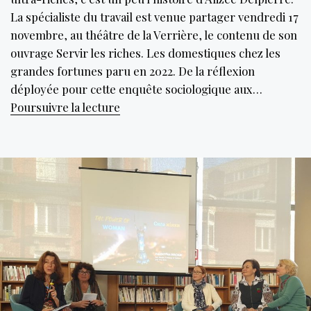
La spécialiste du travail est venue partager vendredi 17
novembre, au théâtre de la Verrière, le contenu de son
ouvrage Servir les riches. Les domestiques chez les
grandes fortunes paru en 2022. De la réflexion
déployée pour cette enquête sociologique aux…
La
Poursuivre la lecture
domesticité
chez
les
ultra-
riches
ou
quand
les
plus
fortunés
« ont