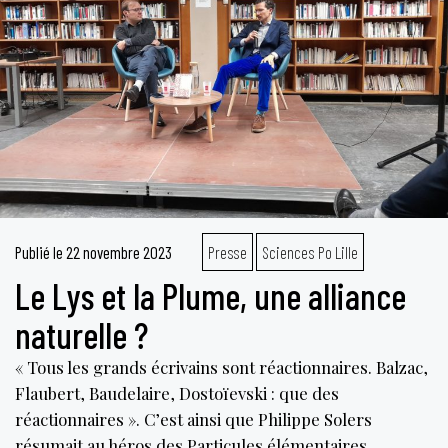
subo
Publié le
22 novembre 2023
Presse
Sciences Po Lille
Le Lys et la Plume, une alliance
naturelle ?
« Tous les grands écrivains sont réactionnaires. Balzac,
Flaubert, Baudelaire, Dostoïevski : que des
réactionnaires ». C’est ainsi que Philippe Solers
résumait au héros des Particules élémentaires,