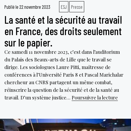
Publié le
22 novembre 2023
ESJ
Presse
La santé et la sécurité au travail
en France, des droits seulement
sur le papier.
Ce samedi 11 novembre 2023, c’est dans l’auditorium
du Palais des Beaux-arts de Lille que le travail se
dirige. Les sociologues Laure Pitti, maîtresse de
conférences à l’Université Paris 8 et Pascal Marichalar
chercheur au CNRS partagent un même combat,
réinscrire la question de la sécurité et de la santé au
La
travail. D’un système justice…
Poursuivre la lecture
santé
et
la
sécur