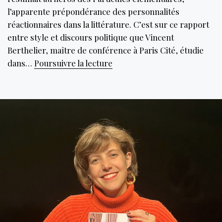
l’apparente prépondérance des personnalités
réactionnaires dans la littérature. C’est sur ce rapport
entre style et discours politique que Vincent
Berthelier, maître de conférence à Paris Cité, étudie
Le
dans…
Poursuivre la lecture
Lys
et
la
Plume,
une
alliance
naturelle
?