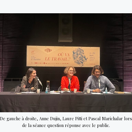
ukrainiennes,
des
actrices
à
part
entière
du
combat
De gauche à droite, Anne Dujin, Laure Pitti et Pascal Marichalar lors
de la séance question réponse avec le public.