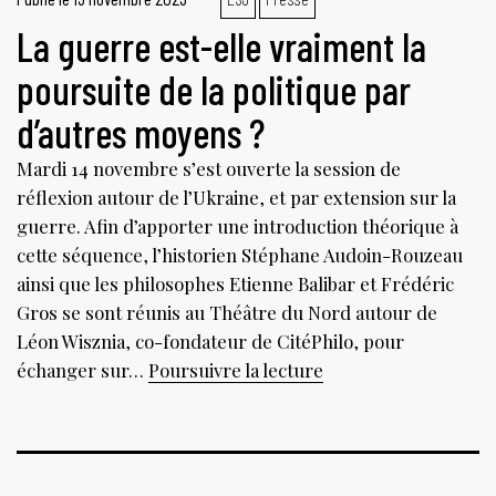
La guerre est-elle vraiment la
poursuite de la politique par
d’autres moyens ?
Mardi 14 novembre s’est ouverte la session de
réflexion autour de l’Ukraine, et par extension sur la
guerre. Afin d’apporter une introduction théorique à
cette séquence, l’historien Stéphane Audoin-Rouzeau
ainsi que les philosophes Etienne Balibar et Frédéric
Gros se sont réunis au Théâtre du Nord autour de
Léon Wisznia, co-fondateur de CitéPhilo, pour
La
échanger sur…
Poursuivre la lecture
guerre
est-
elle
vraiment