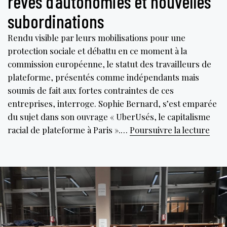
rêves d’autonomies et nouvelles
subordinations
Rendu visible par leurs mobilisations pour une
protection sociale et débattu en ce moment à la
commission européenne, le statut des travailleurs de
plateforme, présentés comme indépendants mais
soumis de fait aux fortes contraintes de ces
entreprises, interroge. Sophie Bernard, s’est emparée
du sujet dans son ouvrage « UberUsés, le capitalisme
Les
racial de plateforme à Paris ».…
Poursuivre la lecture
trav
des
plat
rêve
d’au
et
nouv