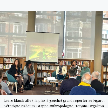
l’effort,
une
investigation
des
ressorts
du
travail
domestique
chez
les
grandes
fortunes
Laure Mandeville ( la plus à gauche) grand reporter au Figaro,
Véronique Nahoum-Grappe anthropologue, Tetyana Orgakova