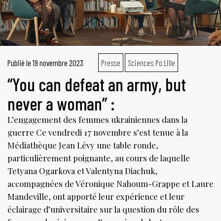
le
pouvoir
d’acheter
du
temps. »
Publié le
19 novembre 2023
Presse
Sciences Po Lille
“You can defeat an army, but
never a woman” :
L’engagement des femmes ukrainiennes dans la
guerre Ce vendredi 17 novembre s’est tenue à la
Médiathèque Jean Lévy une table ronde,
particulièrement poignante, au cours de laquelle
Tetyana Ogarkova et Valentyna Diachuk,
accompagnées de Véronique Nahoum-Grappe et Laure
Mandeville, ont apporté leur expérience et leur
éclairage d’universitaire sur la question du rôle des