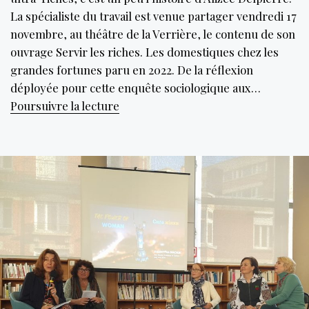
La spécialiste du travail est venue partager vendredi 17
novembre, au théâtre de la Verrière, le contenu de son
ouvrage Servir les riches. Les domestiques chez les
grandes fortunes paru en 2022. De la réflexion
déployée pour cette enquête sociologique aux…
La
Poursuivre la lecture
domesticité
chez
les
ultra-
riches
ou
quand
les
plus
fortunés
« ont