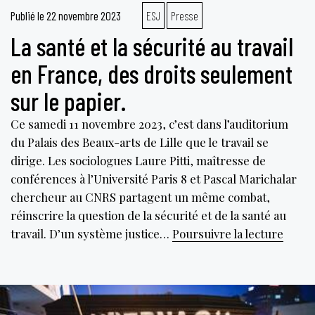
Publié le
22 novembre 2023
ESJ
Presse
La santé et la sécurité au travail
en France, des droits seulement
sur le papier.
Ce samedi 11 novembre 2023, c’est dans l’auditorium
du Palais des Beaux-arts de Lille que le travail se
dirige. Les sociologues Laure Pitti, maîtresse de
conférences à l’Université Paris 8 et Pascal Marichalar
chercheur au CNRS partagent un même combat,
réinscrire la question de la sécurité et de la santé au
La
travail. D’un système justice…
Poursuivre la lecture
santé
et
la
sécur