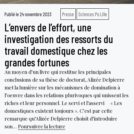
Publié le
24 novembre 2023
Presse
Sciences Po Lille
L’envers de l’effort, une
investigation des ressorts du
travail domestique chez les
grandes fortunes
Au moyen d’un livre qui restitue les principales
conclusions de sa thèse de doctorat, Alizée Delpierre
met la lumière sur les mécanismes de domination à
l’oeuvre dans les relations plurivoques qui unissent les
riches et leur personnel. Le servi et l’asservi « Les
domestiques existent toujours ». C’est par cette
remarque qu’Alizée Delpierre choisit d’introduire
L’envers
son…
Poursuivre la lecture
de