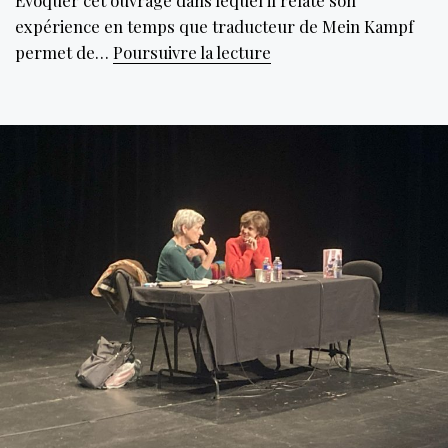
expérience en temps que traducteur de Mein Kampf
Mein
permet de…
Poursuivre la lecture
Kampf,
« une
zone
dangereuse,
toxique
et
brûlante »
mais
pourtant
essentielle