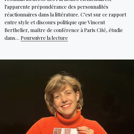
l’apparente prépondérance des personnalités
réactionnaires dans la littérature. C’est sur ce rapport
entre style et discours politique que Vincent
Berthelier, maître de conférence à Paris Cité, étudie
Le
dans…
Poursuivre la lecture
Lys
et
la
Plume,
une
alliance
naturelle
?