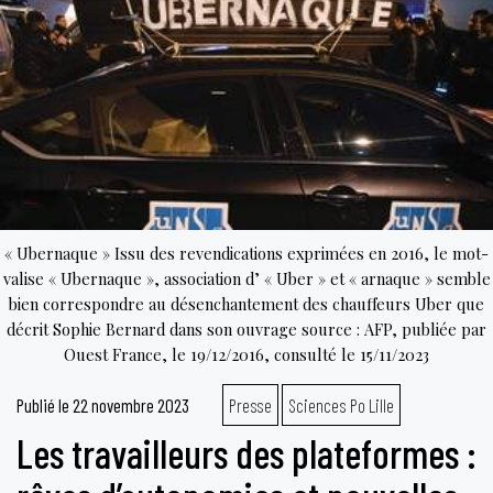
au
travai
en
Franc
des
droits
seule
sur
le
« Ubernaque » Issu des revendications exprimées en 2016, le mot-
papier
valise « Ubernaque », association d’ « Uber » et « arnaque » semble
bien correspondre au désenchantement des chauffeurs Uber que
décrit Sophie Bernard dans son ouvrage source : AFP, publiée par
Ouest France, le 19/12/2016, consulté le 15/11/2023
Publié le
22 novembre 2023
Presse
Sciences Po Lille
Les travailleurs des plateformes :