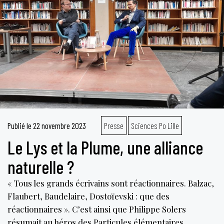
subo
Publié le
22 novembre 2023
Presse
Sciences Po Lille
Le Lys et la Plume, une alliance
naturelle ?
« Tous les grands écrivains sont réactionnaires. Balzac,
Flaubert, Baudelaire, Dostoïevski : que des
réactionnaires ». C’est ainsi que Philippe Solers
résumait au héros des Particules élémentaires,