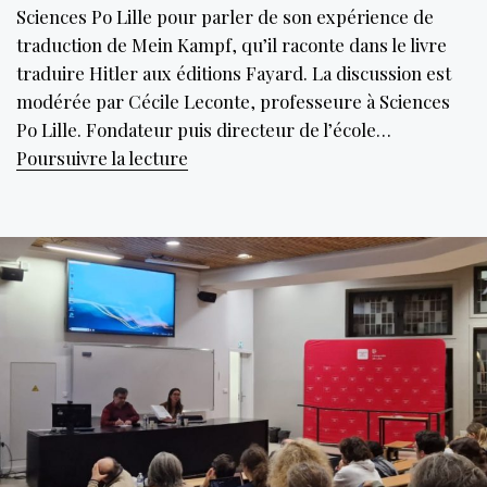
Sciences Po Lille pour parler de son expérience de
traduction de Mein Kampf, qu’il raconte dans le livre
traduire Hitler aux éditions Fayard. La discussion est
modérée par Cécile Leconte, professeure à Sciences
Po Lille. Fondateur puis directeur de l’école…
Le
Poursuivre la lecture
récit
d’une
traduction
nécessaire,
Traduire
Hitler
de
Olivier
Mannoni