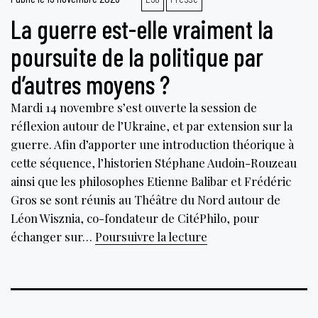
La guerre est-elle vraiment la
poursuite de la politique par
d’autres moyens ?
Mardi 14 novembre s’est ouverte la session de
réflexion autour de l’Ukraine, et par extension sur la
guerre. Afin d’apporter une introduction théorique à
cette séquence, l’historien Stéphane Audoin-Rouzeau
ainsi que les philosophes Etienne Balibar et Frédéric
Gros se sont réunis au Théâtre du Nord autour de
Léon Wisznia, co-fondateur de CitéPhilo, pour
La
échanger sur…
Poursuivre la lecture
guerre
est-
elle
vraiment