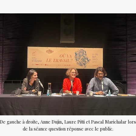
ukrainiennes,
des
actrices
à
part
entière
du
combat
De gauche à droite, Anne Dujin, Laure Pitti et Pascal Marichalar lors
de la séance question réponse avec le public.