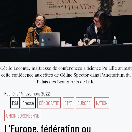
et
opinions
au
XXIè
siècle
Cécile Leconte, maîtresse de conférences à Science Po Lille animait
cette conférence aux côtés de Céline Spector dans l’Auditorium du
Palais des Beaux-Arts de Lille.
Publié le
14 novembre 2022
ESJ
Presse
DÉMOCRATIE
ETAT
EUROPE
NATION
UNION EUROPÉENNE
L’Europe, fédération ou