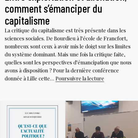
comment s’émanciper du
capitalisme
La critique du capitalisme est très présente dans les
sciences sociales. De Bourdieu à l’école de Francfort,
nombreux sont ceux à avoir mis le doigt sur les limites
du système dominant. Mais une fois la critique faite,
quelles sont les perspectives d’émancipation que nous
avons à disposition ? Pour la dernière conférence
Entre
donnée à Lille cette…
Poursuivre la lecture
exploitation
et
aliénation,
comment
s’émanciper
du
capitalisme