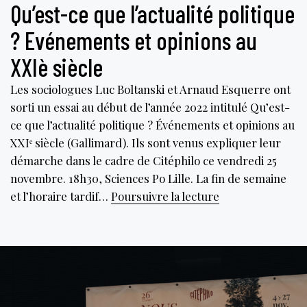
Qu’est-ce que l’actualité politique
? Evénements et opinions au
XXIè siècle
Les sociologues Luc Boltanski et Arnaud Esquerre ont
sorti un essai au début de l’année 2022 intitulé Qu’est-
ce que l’actualité politique ? Événements et opinions au
XXIᵉ siècle (Gallimard). Ils sont venus expliquer leur
démarche dans le cadre de Citéphilo ce vendredi 25
novembre. 18h30, Sciences Po Lille. La fin de semaine
Qu’est-
et l’horaire tardif…
Poursuivre la lecture
ce
que
l’actualité
politique
?
Evénements