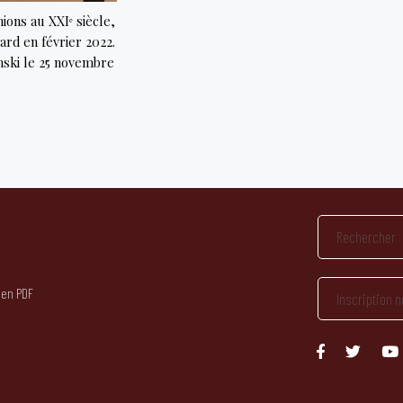
ions au XXIᵉ siècle,
rd en février 2022.
nski le 25 novembre
 en PDF