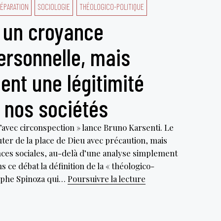
ÉPARATION
SOCIOLOGIE
THÉOLOGICO-POLITIQUE
s un croyance
rsonnelle, mais
nt une légitimité
 nos sociétés
’avec circonspection » lance Bruno Karsenti. Le
ter de la place de Dieu avec précaution, mais
ces sociales, au-delà d’une analyse simplement
 ce débat la définition de la « théologico-
Dieu
osophe Spinoza qui…
Poursuivre la lecture
n’est
pas
un