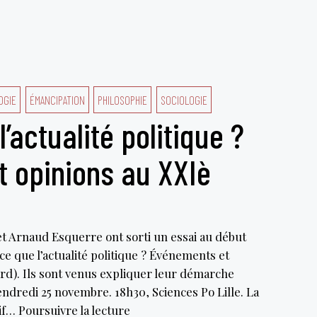
comment
s’émanciper
du
capitalisme
OGIE
ÉMANCIPATION
PHILOSOPHIE
SOCIOLOGIE
’actualité politique ?
 opinions au XXIè
et Arnaud Esquerre ont sorti un essai au début
-ce que l’actualité politique ? Événements et
ard). Ils sont venus expliquer leur démarche
endredi 25 novembre. 18h30, Sciences Po Lille. La
Qu’est-
dif…
Poursuivre la lecture