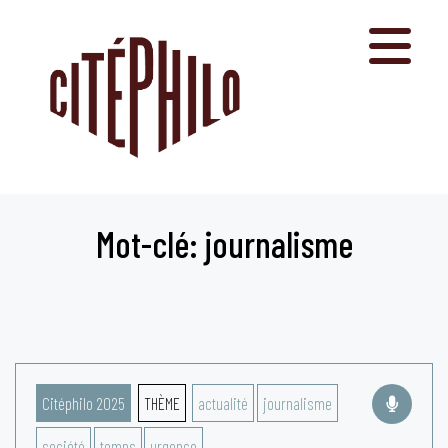
Aller
au
contenu
Mot-clé: journalisme
Citéphilo 2025
THÈME
actualité
journalisme
société
temps
urgence