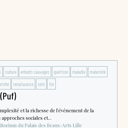
s
culture
enfants sauvages
guérison
maladie
maternité
ernité
renaissance
soin
Vie
 (Puf)
mplexité et la richesse de l'événement de la
s approches sociales et...
itorium du Palais des Beaux-Arts
Lille