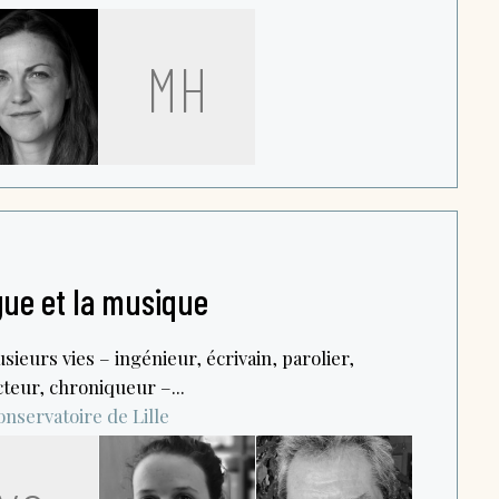
MH
ngue et la musique
ieurs vies – ingénieur, écrivain, parolier,
teur, chroniqueur –...
nservatoire de Lille