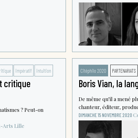
ritique
impératif
intuition
Citéphilo 2020
PARTENARIATS
t critique
Boris Vian, la la
De même qu’il a mené plus
chanteur, éditeur, produc
matismes ? Peut-on
Co
DIMANCHE 15 NOVEMBRE 2020
x-Arts
Lille