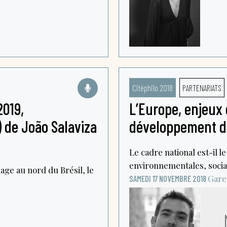
Citéphilo 2018
PARTENARIATS
2019,
L’Europe, enjeux
f) de João Salaviza
développement du
Le cadre national est-il l
environnementales, social
lage au nord du Brésil, le
Gare
SAMEDI 17 NOVEMBRE 2018