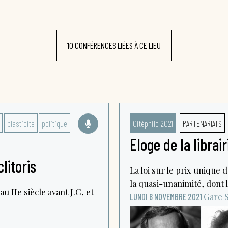
10 CONFÉRENCES LIÉES À CE LIEU
plasticité
politique
Citéphilo 2021
PARTENARIATS
Eloge de la librair
litoris
La loi sur le prix unique d
la quasi-unanimité, dont l
u IIe siècle avant J.C, et
Gare S
LUNDI 8 NOVEMBRE 2021