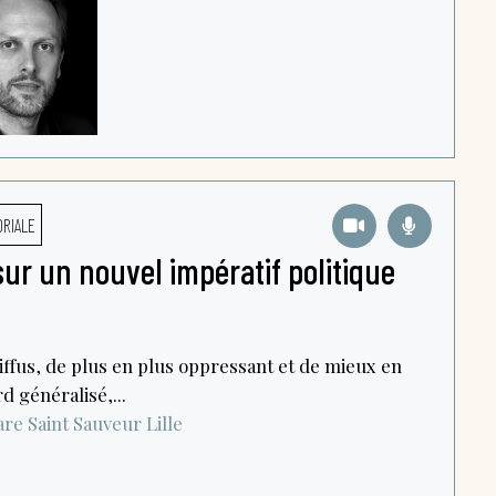
ORIALE
 sur un nouvel impératif politique
iffus, de plus en plus oppressant et de mieux en
d généralisé,...
re Saint Sauveur
Lille