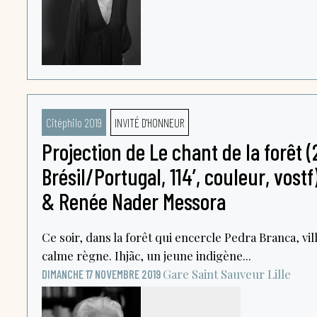
Citéphilo 2019
INVITÉ D'HONNEUR
Projection de Le chant de la forêt (
Brésil/Portugal, 114’, couleur, vost
& Renée Nader Messora
Ce soir, dans la forêt qui encercle Pedra Branca, vil
calme règne. Ihjãc, un jeune indigène...
Gare Saint Sauveur
Lille
DIMANCHE 17 NOVEMBRE 2019