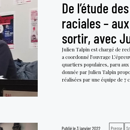
De l’étude des
raciales – aux
sortir, avec J
Julien Talpin est chargé de re
a coordonné l’ouvrage L’épreuv
quartiers populaires, paru aux
donnée par Julien Talpin prop
réalisées par une équipe de 7
Publié le
3 janvier 2022
Presse
Sc