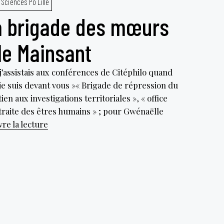
Sciences Po Lille
Oui,
le
a brigade des mœurs
capital
a
le Mainsant
bien
un
r j’assistais aux conférences de Citéphilo quand
genre
i je suis devant vous »« Brigade de répression du
»
en aux investigations territoriales », « office
 traite des êtres humains » ; pour Gwénaëlle
Enquête
re la lecture
sur
la
brigade
des
mœurs
avec
Gwénaëlle