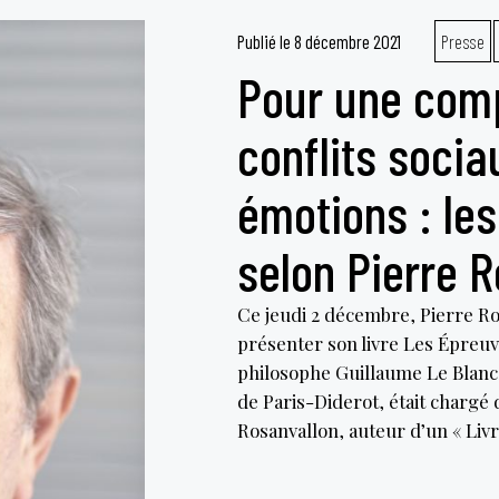
Publié le
8 décembre 2021
Presse
Pour une com
conflits socia
émotions : les
selon Pierre R
Ce jeudi 2 décembre, Pierre Ros
présenter son livre Les Épreuve
philosophe Guillaume Le Blanc.
de Paris-Diderot, était chargé
Rosanvallon, auteur d’un « Li