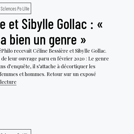
Sciences Po Lille
 et Sibylle Gollac : «
l a bien un genre »
Philo recevait Céline Bessière et Sibylle Gollac.
 de leur ouvrage paru en février 2020 : Le genre
ans d’enquête, il s’attache à décortiquer les
e femmes et hommes. Retour sur un exposé
Céline
 lecture
Bessière
et
Sibylle
Gollac
:
«