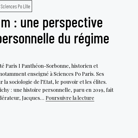
Mainsant
Sciences Po Lille
um : une perspective
 personnelle du régime
té Paris I Panthéon-Sorbonne, historien et
 notamment enseigné à Sciences Po Paris. Ses
 sociologie de l’Etat, le pouvoir et les élites.
ichy : une histoire personnelle, paru en 2019, fait
Pierre
odérateur, Jacques…
Poursuivre la lecture
Birnbaum
:
une
perspective
historique