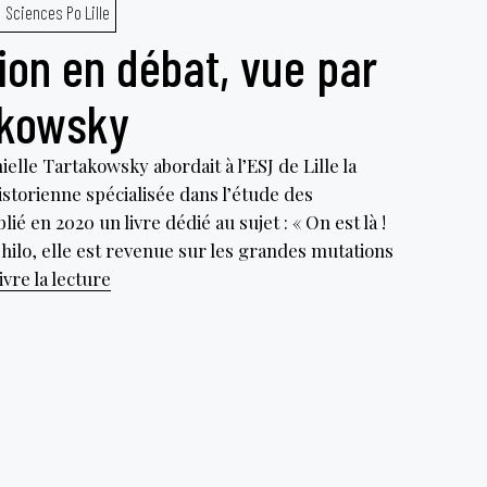
Sciences Po Lille
dans
ion en débat, vue par
un
état
akowsky
d’urgence
quasi
lle Tartakowsky abordait à l’ESJ de Lille la
permanent
istorienne spécialisée dans l’étude des
».
é en 2020 un livre dédié au sujet : « On est là !
philo, elle est revenue sur les grandes mutations
La
vre la lecture
manifestation
en
débat,
vue
par
Danielle
Tartakowsky