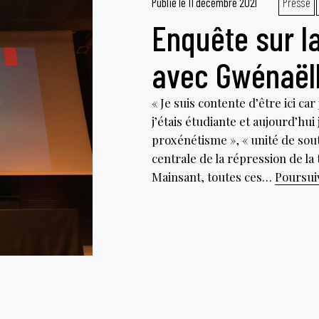
Publié le
11 décembre 2021
Presse
Enquête sur l
avec Gwénaël
« Je suis contente d’être ici ca
j’étais étudiante et aujourd’hu
proxénétisme », « unité de souti
centrale de la répression de la
Mainsant, toutes ces…
Poursuiv