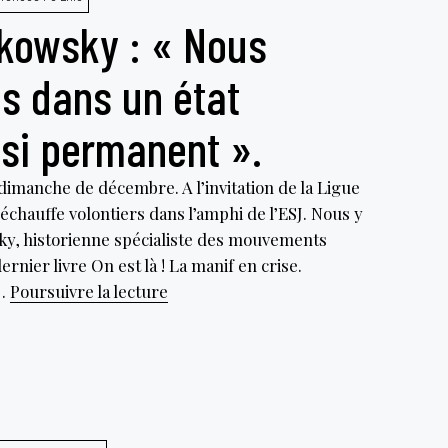
aux
akowsky : « Nous
réflexions
pour
s dans un état
en
sortir,
si permanent ».
avec
Julien
 dimanche de décembre. A l’invitation de la Ligue
Talpin
chauffe volontiers dans l’amphi de l’ESJ. Nous y
ky, historienne spécialiste des mouvements
rnier livre On est là ! La manif en crise.
Danielle
e…
Poursuivre la lecture
Tartakowsky
:
«
Nous
sommes
entrés